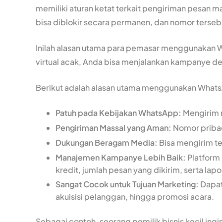
memiliki aturan ketat terkait pengiriman pesan mar
bisa diblokir secara permanen, dan nomor tersebu
Inilah alasan utama para pemasar menggunakan 
virtual acak, Anda bisa menjalankan kampanye de
Berikut adalah alasan utama menggunakan WhatsA
Patuh pada Kebijakan WhatsApp:
Mengirim r
Pengiriman Massal yang Aman:
Nomor pribad
Dukungan Beragam Media:
Bisa mengirim tek
Manajemen Kampanye Lebih Baik:
Platform
kredit, jumlah pesan yang dikirim, serta lap
Sangat Cocok untuk Tujuan Marketing:
Dapat
akuisisi pelanggan, hingga promosi acara.
Sebagai contoh, seorang pemilik bisnis kecil 