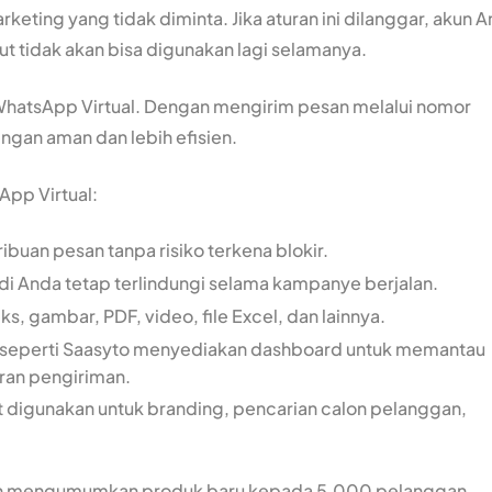
keting yang tidak diminta. Jika aturan ini dilanggar, akun 
t tidak akan bisa digunakan lagi selamanya.
WhatsApp Virtual. Dengan mengirim pesan melalui nomor
ngan aman dan lebih efisien.
pp Virtual:
ibuan pesan tanpa risiko terkena blokir.
i Anda tetap terlindungi selama kampanye berjalan.
s, gambar, PDF, video, file Excel, dan lainnya.
 seperti Saasyto menyediakan dashboard untuk memantau
oran pengiriman.
 digunakan untuk branding, pencarian calon pelanggan,
ingin mengumumkan produk baru kepada 5.000 pelanggan.