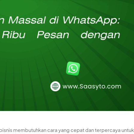
g, bisnis membutuhkan cara yang cepat dan terpercaya untuk