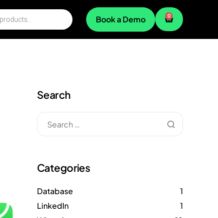
0
Book a Demo
Search
Categories
Database
1
LinkedIn
1