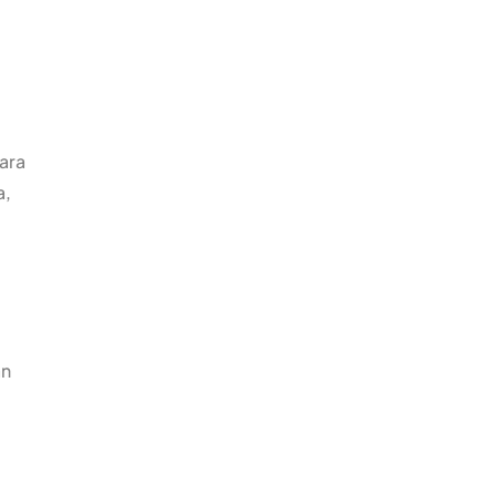
ara
a,
an